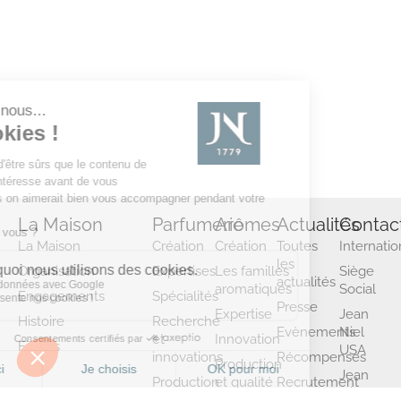
La Maison
Parfumerie
Arômes
Actualités
Contac
La Maison
Création
Création
Toutes
Internatio
les
Organisation
Expertises
Les familles
Siège
actualités
aromatiques
Social
Engagements
Spécialités
Presse
Expertise
Jean
Histoire
Recherche
Evènements
Niel
et
Innovation
Filiales
USA
innovations
Récompenses
Production
Jean
Production
et qualité
Recrutement
Niel
et qualité