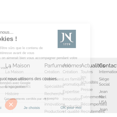
La Maison
Parfumerie
Arômes
Actualités
Contac
La Maison
Création
Création
Toutes
Internatio
les
Organisation
Expertises
Les familles
Siège
actualités
aromatiques
Social
Engagements
Spécialités
Presse
Expertise
Jean
Histoire
Recherche
Evènements
Niel
et
Innovation
Filiales
USA
innovations
Récompenses
Production
Jean
Production
et qualité
Recrutement
Niel
et qualité